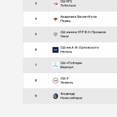
СШ №2
3
Тобольск
Академия Баскетбола
4
Пермь
СШ имени ЗТР В.Н.Промина
5
Омск
СШ им.А.Ф.Орловского
6
Нягань
СШ «Победа»
7
Барнаул
СШ-3
8
Тюмень
Форвард
9
Новосибирск