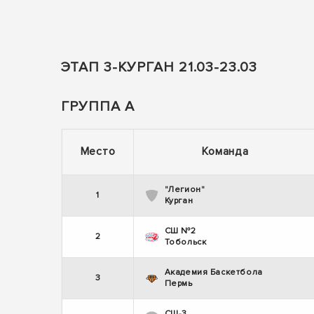
ЭТАП 3-КУРГАН 21.03-23.03
ГРУППА А
Место
Команда
"Легион"
1
Курган
СШ №2
2
Тобольск
Академия Баскетбола
3
Пермь
СШ-3