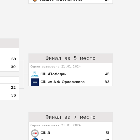
Финал за 5 место
63
30
Серия завершена 21.01.2024
СШ «Победа»
45
СШ им.А.Ф.Орловского
33
22
36
Финал за 7 место
Серия завершена 21.01.2024
СШ-3
51