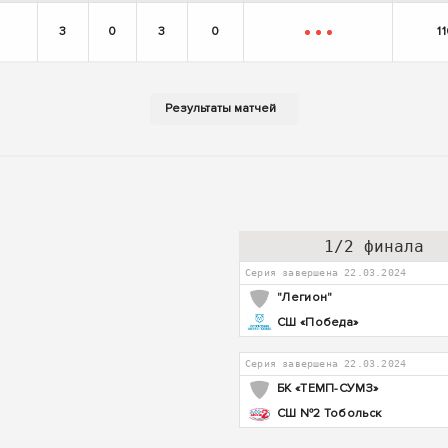
3
0
3
0
1
-
-
-
1/2 финала
Серия завершена 22.03.2024
"Легион"
СШ «Победа»
Серия завершена 22.03.2024
БК «ТЕМП-СУМЗ»
СШ №2 Тобольск