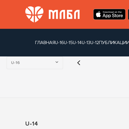
ГЛАВНАЯ
U-16
U-15
U-14
U-13
U-12
ПУБЛИКАЦИ
Турнир:
U-16
U-14