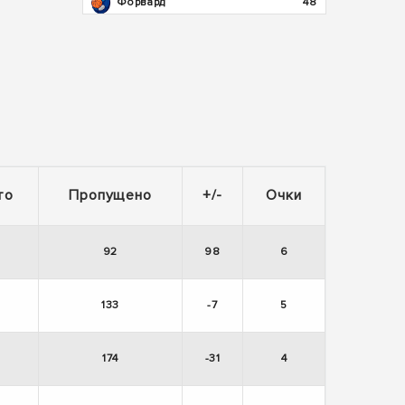
Форвард
48
то
Пропущено
+/-
Очки
92
98
6
133
-7
5
174
-31
4