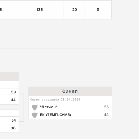
16
136
-20
3
Финал
58
44
Серия завершена 23.04.2024
"Легион"
55
БК «ТЕМП-СУМЗ»
44
54
36