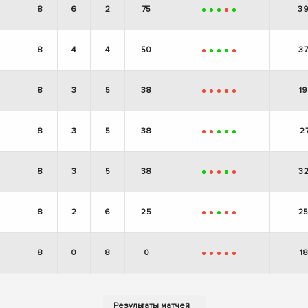
8
6
2
75
3
+
+
+
-
+
8
4
4
50
3
-
+
+
+
-
8
3
5
38
1
-
-
-
-
-
8
3
5
38
2
-
-
+
+
+
8
3
5
38
3
+
-
-
+
-
8
2
6
25
2
-
-
+
-
-
8
0
8
0
1
-
-
-
-
-