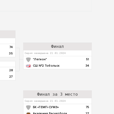
Финал
74
35
Серия завершена 21.01.2024
"Легион"
51
СШ №2 Тобольск
34
28
27
Финал за 3 место
Серия завершена 21.01.2024
БК «ТЕМП-СУМЗ»
75
Академия Баскетбола
27