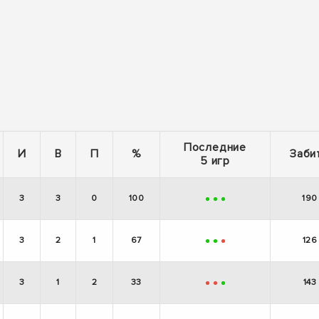
Последние
И
В
П
%
Заби
5 игр
3
3
0
100
190
+
+
+
3
2
1
67
126
+
+
-
3
1
2
33
143
-
-
+