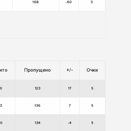
168
-60
3
ито
Пропущено
+/-
Очки
40
123
17
5
43
136
7
5
30
134
-4
5