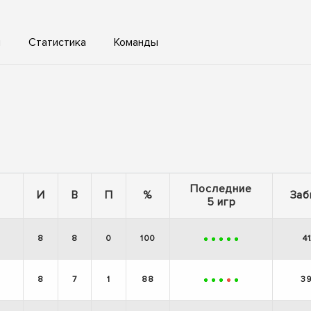
ы
Статистика
Команды
Последние
И
В
П
%
Заб
5 игр
8
8
0
100
4
+
+
+
+
+
8
7
1
88
3
+
+
+
-
+