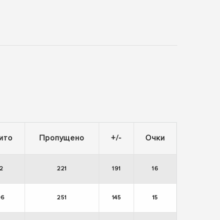
ито
Пропущено
+/-
Очки
12
221
191
16
96
251
145
15