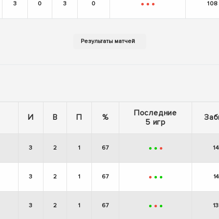
3
0
3
0
108
-
-
-
Последние
И
В
П
%
Заб
5 игр
3
2
1
67
1
+
+
-
3
2
1
67
1
-
+
+
3
2
1
67
1
+
-
+