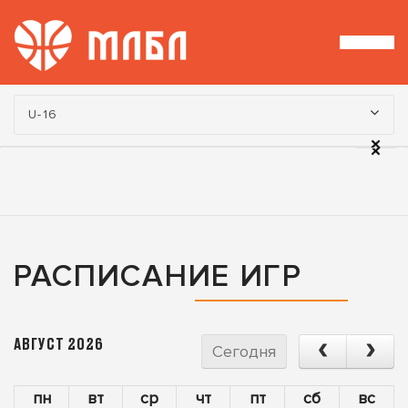
Турнир:
U-16
РАСПИСАНИЕ ИГР
АВГУСТ 2026
Сегодня
пн
вт
ср
чт
пт
сб
вс