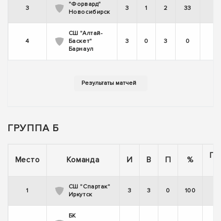
"Форвард"
3
3
1
2
33
Новосибирск
СШ "Алтай-
4
Баскет"
3
0
3
0
Барнаул
ГРУППА Б
По
Место
Команда
И
В
П
%
СШ "Спартак"
1
3
3
0
100
Иркутск
БК