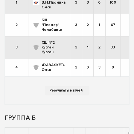
1
В.Н.Промина
3
3
0
100
Омск
БШ
2
"Пионер"
3
2
1
67
Челябинск
СШ №2
3
Курган
3
1
2
33
Курган
«DABASKET»
4
3
0
3
0
Омск
ГРУППА Б