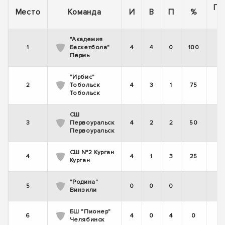
По
Место
Команда
И
В
П
%
"Академия
1
Баскетбола"
4
4
0
100
Пермь
"Ирбис"
2
Тобольск
4
3
1
75
Тобольск
СШ
3
Первоуральск
4
2
2
50
Первоуральск
СШ №2 Курган
4
4
1
3
25
Курган
"Родина"
5
0
0
0
Винзили
БШ "Пионер"
6
4
0
4
0
Челябинск