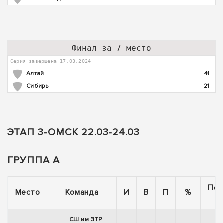
Финал за 7 место
Серия завершена 17.03.2024
Алтай
41
Сибирь
21
ЭТАП 3-ОМСК 22.03-24.03
ГРУППА А
Пос
Место
Команда
И
В
П
%
СШ им ЗТР