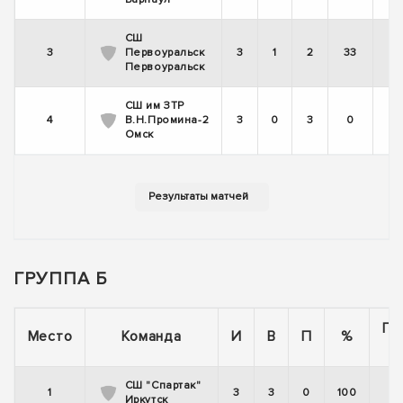
СШ
3
Первоуральск
3
1
2
33
Первоуральск
СШ им ЗТР
4
В.Н.Промина-2
3
0
3
0
Омск
ГРУППА Б
По
Место
Команда
И
В
П
%
СШ "Спартак"
1
3
3
0
100
Иркутск