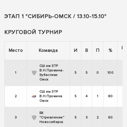
ЭТАП 1 "СИБИРЬ-ОМСК / 13.10-15.10"
КРУГОВОЙ ТУРНИР
П
Место
Команда
И
В
П
%
СШ им ЗТР
В.Н.Промина-
1
5
5
0
100
Зубастики
Омск
СШ им ЗТР
2
В.Н.Промина
5
4
1
80
Омск
БК
3
"Стремление"
5
3
2
60
Новосибирск