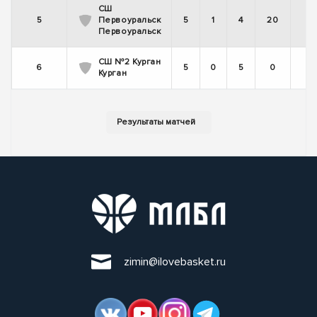
СШ
5
Первоуральск
5
1
4
20
Первоуральск
СШ №2 Курган
6
5
0
5
0
Курган
zimin@ilovebasket.ru