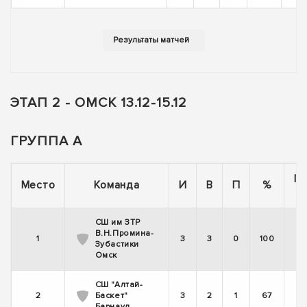
ЭТАП 2 - ОМСК 13.12-15.12
ГРУППА А
П
Место
Команда
И
В
П
%
СШ им ЗТР
В.Н.Промина-
1
3
3
0
100
Зубастики
Омск
СШ "Алтай-
2
Баскет"
3
2
1
67
Барнаул