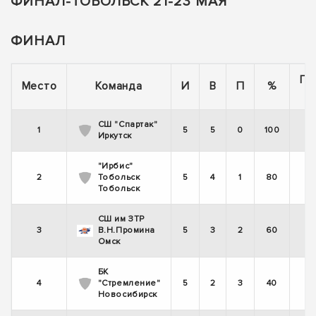
ФИНАЛ-ТОБОЛЬСК 21-23 МАЯ
ФИНАЛ
По
Место
Команда
И
В
П
%
СШ "Спартак"
1
5
5
0
100
Иркутск
"Ирбис"
2
Тобольск
5
4
1
80
Тобольск
СШ им ЗТР
3
В.Н.Промина
5
3
2
60
Омск
БК
4
"Стремление"
5
2
3
40
Новосибирск