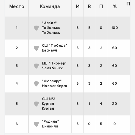
По
Место
Команда
И
В
П
%
"Ирбис"
1
Тобольск
5
5
0
100
Тобольск
СШ "Победа"
2
5
3
2
60
-
Барнаул
БШ "Пионер"
3
5
3
2
60
Челябинск
"Форвард"
4
5
3
2
60
Новосибирск
СШ №2
5
Курган
5
1
4
20
-
Курган
"Родина"
6
5
0
5
0
-
Винзили