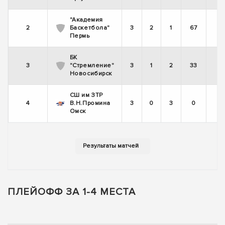
"Академия
2
Баскетбола"
3
2
1
67
Пермь
БК
3
"Стремление"
3
1
2
33
Новосибирск
СШ им ЗТР
4
В.Н.Промина
3
0
3
0
Омск
ПЛЕЙОФФ ЗА 1-4 МЕСТА