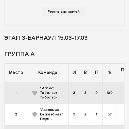
ЭТАП 3-БАРНАУЛ 15.03-17.03
ГРУППА А
По
Место
Команда
И
В
П
%
"Ирбис"
1
Тобольск
3
3
0
100
Тобольск
"Академия
2
Баскетбола"
3
2
1
67
Пермь