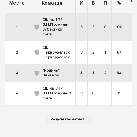
П
Место
Команда
И
В
П
%
СШ им ЗТР
В.Н.Промина-
1
3
3
0
100
Зубастики
Омск
СШ
2
Первоуральск
3
2
1
67
Первоуральск
"Родина"
3
3
1
2
33
Винзили
СШ им ЗТР
4
В.Н.Промина-2
3
0
3
0
Омск